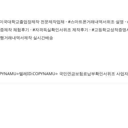
· #미국대학교졸업장제작 전문제작업체 · #스마트폰거래내역서위조 설명 · 
금증제작 체험후기 · #자격득실확인서위조 제작후기 · #고등학교성적증명
폰은행거래내역서제작 실시간배송
OPYNAMU⭐텔레ID:COPYNAMU⭐ 국민연금보험료납부확인서위조 사