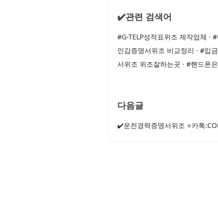
✔️관련 검색어
#G-TELP성적표위조 제작업체 
인감증명서위조 비교정리 · #입
서위조 위조잘하는곳 · #핸드
다음글
✔️운전경력증명서위조 ⭐카톡:C