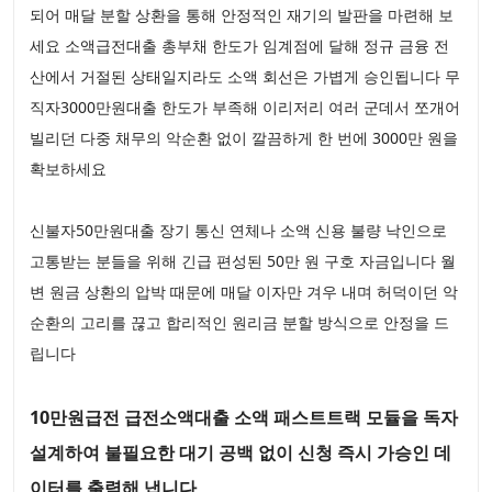
되어 매달 분할 상환을 통해 안정적인 재기의 발판을 마련해 보
세요 소액급전대출 총부채 한도가 임계점에 달해 정규 금융 전
산에서 거절된 상태일지라도 소액 회선은 가볍게 승인됩니다 무
직자3000만원대출 한도가 부족해 이리저리 여러 군데서 쪼개어
빌리던 다중 채무의 악순환 없이 깔끔하게 한 번에 3000만 원을
확보하세요
신불자50만원대출 장기 통신 연체나 소액 신용 불량 낙인으로
고통받는 분들을 위해 긴급 편성된 50만 원 구호 자금입니다 월
변 원금 상환의 압박 때문에 매달 이자만 겨우 내며 허덕이던 악
순환의 고리를 끊고 합리적인 원리금 분할 방식으로 안정을 드
립니다
10만원급전 급전소액대출 소액 패스트트랙 모듈을 독자
설계하여 불필요한 대기 공백 없이 신청 즉시 가승인 데
이터를 출력해 냅니다