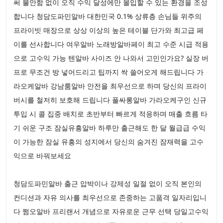
써 불안함 없이 오직 수익 달성에만 몰입할 수 있는 환경을 조성
합니다 청담도파민알바 대한민국 0.1% 상류층 손님들 위주의
프라이빗 매장으로 상상 이상의 높은 테이블 단가와 최고급 페
이를 선사합니다 여우알바 노래방알바페이 최고 수준 시급 적용
으로 고수익 가능 텐알바 사이즈 안 나와서 고민인가요? 실장 버
프로 무조건 방 넣어드리고 팁까지 싹 쓸어오게 해드립니다 가
라오케알바 강남룸알바 안전을 최우선으로 하며 당신의 프라이
버시를 철저히 보호해 드립니다 풀싸롱알바 가라오케구인 신규
투입 시 콜 집중 배치로 초반부터 빠르게 적응하며 매출 흐름 타
기 쉬운 구조 잠실유흥알바 하루만 출근해도 한 달 월급급 수익
이 가능한 잠실 유흥의 성지에서 당신의 숨겨진 잠재력을 고수
익으로 바꿔보세요
청담도파민알바 출근 압박이나 강제성 일절 없이 오직 본인의
컨디션과 자유 의사를 최우선으로 존중하는 고품격 일자리입니
다 쩜오알바 프리랜서 개념으로 자유로운 근무 선택 당일고수익