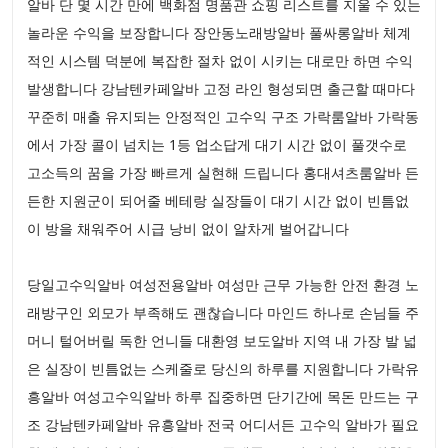
알바 단 몇 시간 만에 백화점 명품관 쇼핑 리스트를 지울 수 있는
놀라운 수익을 보장합니다 장안동노래방알바 풀싸롱알바 체계
적인 시스템 덕분에 복잡한 절차 없이 시키는 대로만 하면 수익
발생합니다 강남텐카페알바 고정 라인 형성되면 출근할 때마다
꾸준히 매출 유지되는 안정적인 고수익 구조 가락룸알바 가락동
에서 가장 콜이 넘치는 1등 업소답게 대기 시간 없이 풀갯수로
고소득의 꿈을 가장 빠르게 실현해 드립니다 홍대셔츠룸알바 든
든한 지원군이 되어줄 베테랑 실장들이 대기 시간 없이 빈틈없
이 방을 채워주어 시급 낭비 없이 알차게 벌어갑니다
당일고수익알바 여성전용알바 여성만 근무 가능한 안전 환경 노
래방구인 외모가 부족해도 괜찮습니다 마인드 하나로 손님들 주
머니 털어버릴 독한 언니들 대환영 보도알바 지역 내 가장 발 넓
은 실장이 빈틈없는 스케줄로 당신의 하루를 지원합니다 가락유
흥알바 여성고수익알바 하루 집중하면 단기간에 목돈 만드는 구
조 강남텐카페알바 유흥알바 전국 어디서든 고수익 알바가 필요