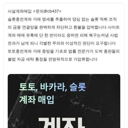
사설계좌매입 ⭐문의@cb437⭐
슬롯충전계좌 거래 명세를 추출하여 양심 없는 슬롯 먹튀 조직
의 금융 연결망을 완벽하게 차단하고 환불을 압박합니다 사이트
계좌 매매 유혹에 단 한 번이라도 응하면 피해 복구는커녕 사법
전과가 남게 되니 각별한 주의와 이성적인 판단이 요구됩니다
토토충전계좌 거래 증빙을 기초로 법률 전문가가 도박 총판들의
불법 자금 세탁 통장을 전방위적으로 가압류합니다