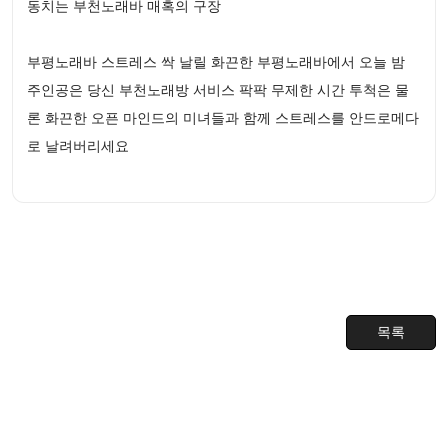
동치는 부천노래바 매혹의 구장
부평노래바 스트레스 싹 날릴 화끈한 부평노래바에서 오늘 밤
주인공은 당신 부천노래방 서비스 팍팍 무제한 시간 투척은 물
론 화끈한 오픈 마인드의 미녀들과 함께 스트레스를 안드로메다
로 날려버리세요
목록