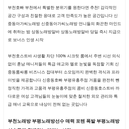
부천호빠 부천에서 특별한 분위기를 원한다면 추천! 감각적인
공간 구성과 친절한 응대로 고객 만족도가 높은 공간입니다 신
중동아가씨노래방 신중동아가씨노래방 언니들의 화끈한 마인드
에 취하는 밤 상동노래방알바 상동노래방알바 당일 즉시 지급으
로 보너스 인생 시작
부천호스트바 사생활 차단 100% 시크릿 룸에서 주변 시선 의식
없이 훈남 매니저들의 특급 애교와 멜로 눈빛을 독점할 기회 신
중동룸싸롱 비즈니스 접대부터 소모임까지 완벽한 격식과 프라
이빗을 제공합니다 신중동호빠 부평유흥주점 거품을 완전히 뺀
정직한 가격과 고품격 부평유흥주점의 콤비 신중동호스트바 까
다로운 여성 고객님들의 눈높이에 맞춘 철저한 외모 관리와 특
급 매너 교육으로 내상이 전혀 없는 곳입니다
부천노래방 부평노래방선수 매력 포텐 폭발 부평노래방