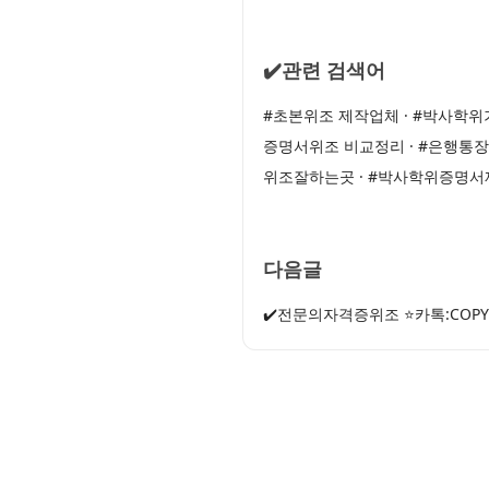
✔️관련 검색어
#초본위조 제작업체 · #박사학위
증명서위조 비교정리 · #은행통장
위조잘하는곳 · #박사학위증명
다음글
✔️전문의자격증위조 ⭐카톡:COP