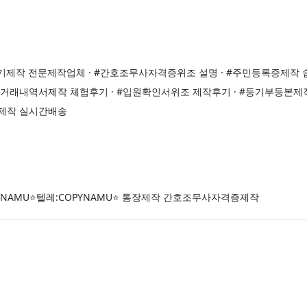
기제작 전문제작업체 · #간호조무사자격증위조 설명 · #주민등록증제작 
거래내역서제작 체험후기 · #입원확인서위조 제작후기 · #등기부등본제작 
서제작 실시간배송
YNAMU⭐텔레:COPYNAMU⭐ 통장제작 간호조무사자격증제작