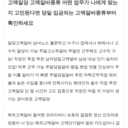
고액일당 고액알바종류 어떤 업무가 나에게 맞는
지 고민된다면 당일 입금되는 고액알바종류부터
확인하세요
일당고액알바 남녀노소 불문하고 누구나 집에서나 밖에서나 고
수익 달성이 가능 주말고소득알바 주말만 근무해도 고수익 가
능! 직장인 투잡 추천 남자당일고액알바 남성 대상 단기 일자리
모집! 하루 근무 가능 주말당일알바 평일 본업 연봉 인상보다 주
말 이틀 알바가 더 빠른 주말당일알바 추천 자택근무직업 워라
밸과 높은 수입을 동시에 만족시키는 현대인의 필수 직업 추천
고액일당 단 몇 시간의 고도 집중으로 직장인 며칠 치 수당이 생
기는 경이로운 고액일당
해외고액알바 철저한 프라이버시 보호와 깔끔한 정산 인프라로
정평이 나 있는 해외고액알바 고액단기알바 밀린 카드값이나 급