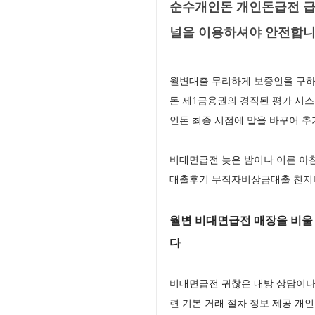
순수개인돈 개인돈급전 급
널을 이용하셔야 안전합
월변대출 무리하게 보증인을 구하
돈 제1금융권의 경직된 평가 시
인돈 최종 시점에 말을 바꾸어 
비대면급전 늦은 밤이나 이른 아
대출후기 무직자비상금대출 친지나
월변 비대면급전 매장을 비울
다
비대면급전 귀찮은 내방 상담이나
련 기본 거래 절차 정보 제공 개