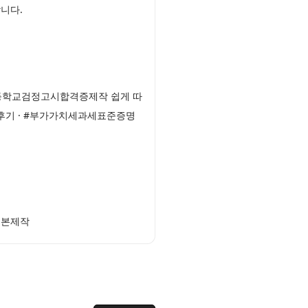
니다.
고등학교검정고시합격증제작 쉽게 따
후기 · #부가가치세과세표준증명
등본제작