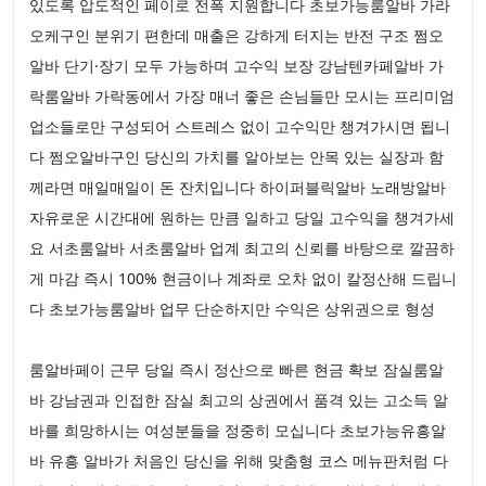
있도록 압도적인 페이로 전폭 지원합니다 초보가능룸알바 가라
오케구인 분위기 편한데 매출은 강하게 터지는 반전 구조 쩜오
알바 단기·장기 모두 가능하며 고수익 보장 강남텐카페알바 가
락룸알바 가락동에서 가장 매너 좋은 손님들만 모시는 프리미엄
업소들로만 구성되어 스트레스 없이 고수익만 챙겨가시면 됩니
다 쩜오알바구인 당신의 가치를 알아보는 안목 있는 실장과 함
께라면 매일매일이 돈 잔치입니다 하이퍼블릭알바 노래방알바
자유로운 시간대에 원하는 만큼 일하고 당일 고수익을 챙겨가세
요 서초룸알바 서초룸알바 업계 최고의 신뢰를 바탕으로 깔끔하
게 마감 즉시 100% 현금이나 계좌로 오차 없이 칼정산해 드립니
다 초보가능룸알바 업무 단순하지만 수익은 상위권으로 형성
룸알바페이 근무 당일 즉시 정산으로 빠른 현금 확보 잠실룸알
바 강남권과 인접한 잠실 최고의 상권에서 품격 있는 고소득 알
바를 희망하시는 여성분들을 정중히 모십니다 초보가능유흥알
바 유흥 알바가 처음인 당신을 위해 맞춤형 코스 메뉴판처럼 다