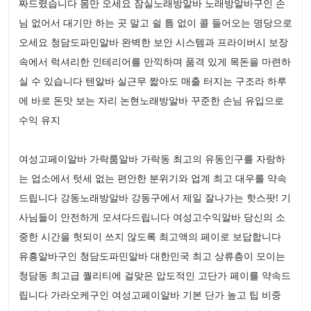
짜드렸습니다 몸만 오세요 잠실노래방알바 노래방알바구인 손
님 없어서 대기만 하는 곳 말고 쉴 틈 없이 콜 들어오는 명당으로
오세요 청담도파민알바 완벽한 보안 시스템과 프라이버시 보장
속에서 럭셔리한 인테리어를 만끽하며 품격 있게 목돈을 마련하
실 수 있습니다 텐알바 실근무 짧아도 매출 터지는 구조라 하루
에 바로 돈맛 보는 자리 논현노래방알바 꾸준한 손님 유입으로
수익 유지
여성고페이알바 가락룸알바 가락동 최고의 유동인구를 자랑하
는 업소에서 텃세 없는 편안한 분위기와 업계 최고 대우를 약속
드립니다 강동노래방알바 강동구에서 제일 잘나가는 핫스팟! 기
사님들이 안전하게 모셔다드립니다 여성고수익알바 당신의 소
중한 시간을 헛되이 쓰지 않도록 최고액의 페이로 보답합니다
유흥알바구인 청담도파민알바 대한민국 최고 상류층이 모이는
청담동 최고급 퀄리티에 걸맞은 압도적인 고단가 페이를 약속드
립니다 가라오케구인 여성고페이알바 기본 단가 높고 팁 비중