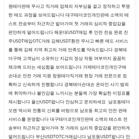
원테더판매 무사고 직거래 업체의 자부심을 걸고 정직하고 투명
한 매도 과정을 보여드립니다 대구테더코인개인판매 소액의 테
스트 전송부터 차근차근 밟아가며 첫 거래의 심리적 중압감을
편안하게 덜어드립니다 해운대USDT매입 후 안전 전송 완료 진
주USDT매입OTC거래 김해USDT환전 무사고 빠른 매도 서비스
를 통해 김해 지역 최고의 거래 만족도를 약속드립니다 경북테
더구매 고객님이 소유하신 지갑의 정상 작동 여부까지 꼼꼼히
체크해 드리는 세심함을 보여드립니다 거제테더코인개인구매
손대손 안전 거래 지원 창원테더직거래 현장 거래 전문으로 정
확하고 신속하게 진행합니다 경북테더손대손 온라인 사기 범죄
에 취약하거나 불안감을 느끼시는 분들께 가장 확실한 이정표를
제시합니다 울산USDT팝니다 안심하고 문의하세요 남포동테더
오랜 역사와 전통의 신뢰를 바탕으로 남포동 최고의 안전 판매
서비스를 운영합니다 대구테더코인개인판매 소액의 테스트 전
송부터 차근차근 밟아가며 첫 거래의 심리적 중압감을 편안하게
덜어드립니다 부산USDTOTC거래삽니다 남포동USDT팝니다 안