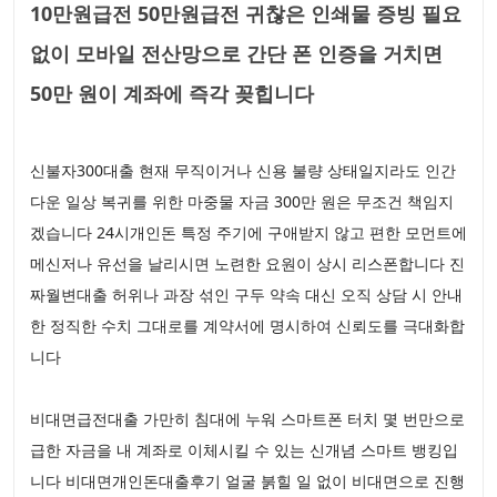
10만원급전 50만원급전 귀찮은 인쇄물 증빙 필요
없이 모바일 전산망으로 간단 폰 인증을 거치면
50만 원이 계좌에 즉각 꽂힙니다
신불자300대출 현재 무직이거나 신용 불량 상태일지라도 인간
다운 일상 복귀를 위한 마중물 자금 300만 원은 무조건 책임지
겠습니다 24시개인돈 특정 주기에 구애받지 않고 편한 모먼트에
메신저나 유선을 날리시면 노련한 요원이 상시 리스폰합니다 진
짜월변대출 허위나 과장 섞인 구두 약속 대신 오직 상담 시 안내
한 정직한 수치 그대로를 계약서에 명시하여 신뢰도를 극대화합
니다
비대면급전대출 가만히 침대에 누워 스마트폰 터치 몇 번만으로
급한 자금을 내 계좌로 이체시킬 수 있는 신개념 스마트 뱅킹입
니다 비대면개인돈대출후기 얼굴 붉힐 일 없이 비대면으로 진행