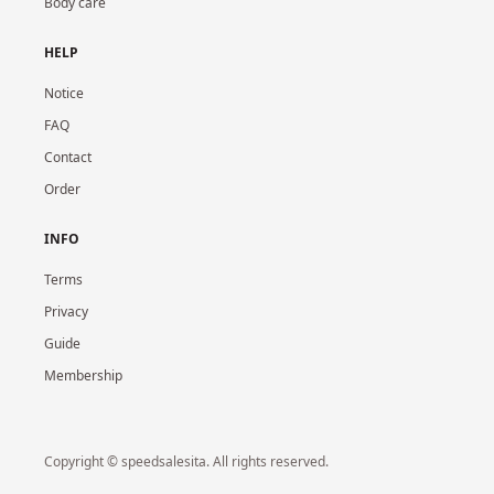
Body care
HELP
Notice
FAQ
Contact
Order
INFO
Terms
Privacy
Guide
Membership
Copyright © speedsalesita. All rights reserved.