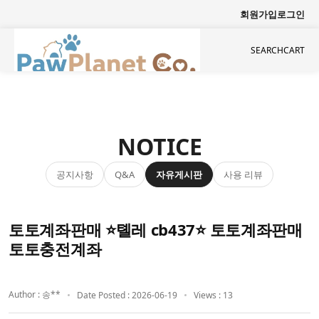
회원가입
로그인
SEARCH
CART
NOTICE
공지사항
자유게시판
사용 리뷰
Q&A
토토계좌판매 ⭐톌레 cb437⭐ 토토계좌판매
토토충전계좌
Author : 송**
Date Posted : 2026-06-19
Views : 13