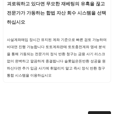
괴로워하고 있다면 무모한 재베팅의 유혹을 끊고
전문가가 가동하는 합법 자산 회수 시스템을 선택
하십시오
사설계좌매입 장시간 유지된 계좌 기준으로 빠른 검토 가능하며
비대면 진행 가능합니다 토토계좌판매 토토충전계좌 명세 분석
을 통해 가동되는 전문가의 정식 반환 청구는 금융 사기 리스크
없이 완벽하고 깔끔하게 종결됩니다 슬롯잃은돈반환 성공을 원
하신다면 추가 입금 사기에 휘말리지 말고 즉시 정식 반환 청구
통합 시스템을 이용하십시오