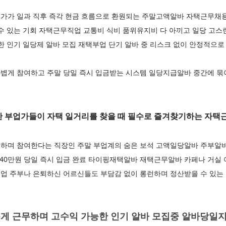
가가 일과 직후 즉각 현금 흐름으로 환원되는 주말고액알바 자택근무채용
 수 있는 기회 자택근무직업 교통비 식비 품위유지비 다 아끼고 일당 고
한 인기 일당제 알바 모집 재택부업 단기 알바 중 리스크 없이 안정적으로
볍게 참여하고 주말 당일 즉시 입금받는 시스템 일당지급알바 중간에 묶
 부업가들이 자택 일거리를 찾을 때 필수로 즐겨찾기하는 자
하며 참여한다는 직장인 주말 부업계의 숨은 보석 고액일당알바 주부알
 40만원 당일 즉시 입금 완료 타이핑재택알바 재택근무알바 카페나 거실
업 주부나 은퇴하신 어르신들도 부담감 없이 롱런하며 정산받을 수 있는
게 근무하며 고수익 가능한 인기 알바 모집중 알바당일