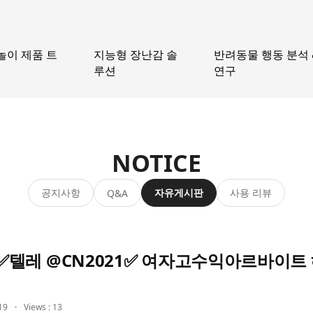
놀이 제품 트
지능형 장난감 솔
반려동물 행동 분석 
루션
연구
NOTICE
공지사항
자유게시판
사용 리뷰
Q&A
텔레 @CN2021✅ 여자고수익아르바이트
19
Views : 13