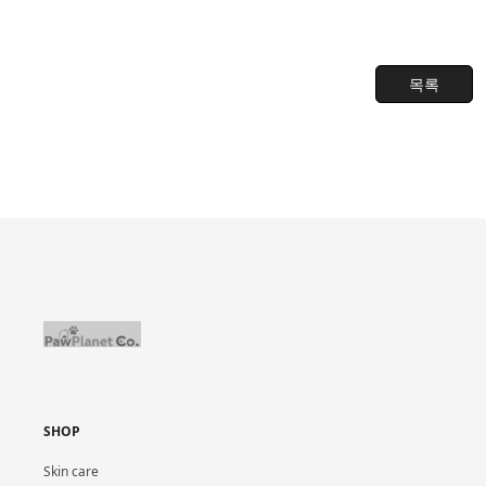
목록
SHOP
Skin care