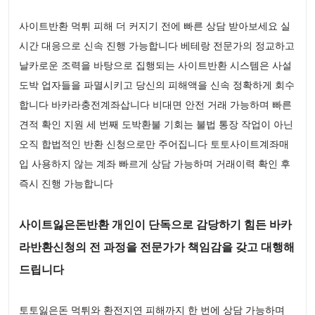
사이트반환 먹튀 피해 더 커지기 전에 빠른 상담 받아보세요 실
시간 대응으로 신속 진행 가능합니다 베테랑 전문가의 정교하고
날카로운 조력을 바탕으로 집행되는 사이트반환 시스템은 사설
도박 업자들을 파멸시키고 당신의 피해액을 신속 정확하게 회수
합니다 바카라충전계좌삽니다 비대면 안전 거래 가능하며 빠른
견적 확인 지원 세 번째 도박환불 기회는 불법 통장 작업이 아닌
오직 합법적인 반환 신청으로만 주어집니다 토토사이트계좌매
입 사용하지 않는 계좌 빠르게 상담 가능하며 거래이력 확인 후
즉시 진행 가능합니다
사이트잃은돈반환 개인이 단독으로 감당하기 힘든 바카
라반환신청의 전 과정을 전문가가 책임감을 갖고 대행해
드립니다
토토잃은돈 먹튀와 환전지연 피해까지 한 번에 상담 가능하며