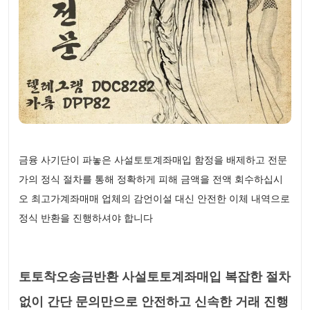
금융 사기단이 파놓은 사설토토계좌매입 함정을 배제하고 전문
가의 정식 절차를 통해 정확하게 피해 금액을 전액 회수하십시
오 최고가계좌매매 업체의 감언이설 대신 안전한 이체 내역으로
정식 반환을 진행하셔야 합니다
토토착오송금반환 사설토토계좌매입 복잡한 절차
없이 간단 문의만으로 안전하고 신속한 거래 진행