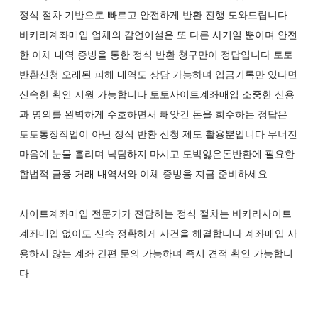
정식 절차 기반으로 빠르고 안전하게 반환 진행 도와드립니다
바카라계좌매입 업체의 감언이설은 또 다른 사기일 뿐이며 안전
한 이체 내역 증빙을 통한 정식 반환 청구만이 정답입니다 토토
반환신청 오래된 피해 내역도 상담 가능하며 입금기록만 있다면
신속한 확인 지원 가능합니다 토토사이트계좌매입 소중한 신용
과 명의를 완벽하게 수호하면서 빼앗긴 돈을 회수하는 정답은
토토통장작업이 아닌 정식 반환 신청 제도 활용뿐입니다 무너진
마음에 눈물 흘리며 낙담하지 마시고 도박잃은돈반환에 필요한
합법적 금융 거래 내역서와 이체 증빙을 지금 준비하세요
사이트계좌매입 전문가가 전담하는 정식 절차는 바카라사이트
계좌매입 없이도 신속 정확하게 사건을 해결합니다 계좌매입 사
용하지 않는 계좌 간편 문의 가능하며 즉시 견적 확인 가능합니
다