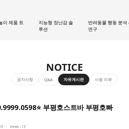
놀이 제품 트
지능형 장난감 솔
반려동물 행동 분석 
루션
연구
NOTICE
공지사항
자유게시판
사용 리뷰
Q&A
.9999.0598⭐ 부평호스트바 부평호빠
19
Views : 13