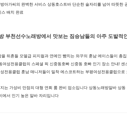
방아가씨의 완벽한 서비스 상동호스트바 단순한 술자리를 넘어 따뜻한 공
이스 배치 완료
방 부천선수노래방에서 맛보는 짐승남들의 아주 도발적
밤을 뒤흔들 모델급 피지컬과 연예인 뺨치는 와꾸의 훈남 에이스들이 
동여성전용클럽의 스페셜 픽 신중동호빠 신중동 호빠 인기 장소 안내! 센
여성전용클럽 훈남 매니저들이 밀착 에스코트하는 부평여성전용클럽으로
지는 가성비 만점의 대형 연회 룸 완비 업소입니다 상동노래방알바 상동 
사이에서 인기 높은 알바 자리입니다