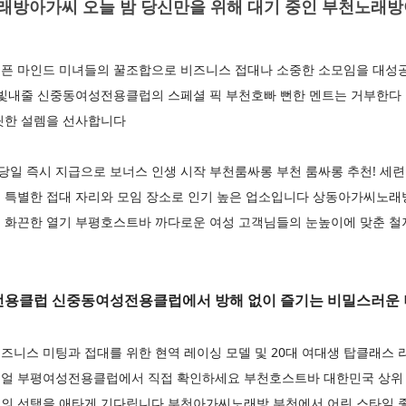
방아가씨 오늘 밤 당신만을 위해 대기 중인 부천노래
픈 마인드 미녀들의 꿀조합으로 비즈니스 접대나 소중한 소모임을 대성
 빛내줄 신중동여성전용클럽의 스페셜 픽 부천호빠 뻔한 멘트는 거부한다
릿한 설렘을 선사합니다
일 즉시 지급으로 보너스 인생 시작 부천룸싸롱 부천 룸싸롱 추천! 세련
 특별한 접대 자리와 모임 장소로 인기 높은 업소입니다 상동아가씨노
 화끈한 열기 부평호스트바 까다로운 여성 고객님들의 눈높이에 맞춘 철저
용클럽 신중동여성전용클럽에서 방해 없이 즐기는 비밀스러운
니스 미팅과 접대를 위한 현역 레이싱 모델 및 20대 여대생 탑클래스 
얼 부평여성전용클럽에서 직접 확인하세요 부천호스트바 대한민국 상위 
의 선택을 애타게 기다립니다 부천아가씨노래방 부천에서 어린 스타일 좋아