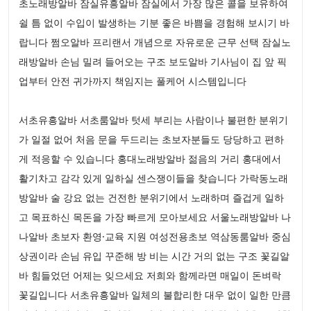
초노래방알바 잠실유흥알바 잠실에서 가장 많은 콜을 보유하여
쉴 틈 없이 수입이 발생하는 기분 좋은 바쁨을 경험해 보시기 바
랍니다 쩜오알바 프리랜서 개념으로 자유로운 근무 선택 잠실노
래방알바 손님 밀려 들어오는 구조 보도알바 기사님이 집 앞 픽
업부터 안전 귀가까지 책임지는 풀케어 시스템입니다
서초유흥알바 서초룸알바 텃세 부리는 사람이나 불편한 분위기
가 일절 없어 처음 문을 두드리는 초보자분들도 당당하고 편하
게 적응할 수 있습니다 홍대노래방알바 젊음의 거리 홍대에서
활기차고 감각 있게 일하실 센스쟁이들을 찾습니다 가락동노래
방알바 술 강요 없는 건전한 분위기에서 노래하며 즐겁게 일하
고 목표하신 목돈을 가장 빠르게 모아보세요 서울노래방알바 나
나알바 초보자 환영·교육 지원 여성전용초보 역삼동룸알바 중심
상권이라 손님 유입 꾸준해 방 비는 시간 거의 없는 구조 꽃길알
바 힘들었던 어제는 잊으세요 저희와 함께라면 매일이 돈벼락
꽃길입니다 서초유흥알바 일체의 불합리한 대우 없이 일한 만큼