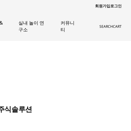
회원가입
로그인
&
실내 놀이 연
커뮤니
SEARCH
CART
구소
티
내주식솔루션