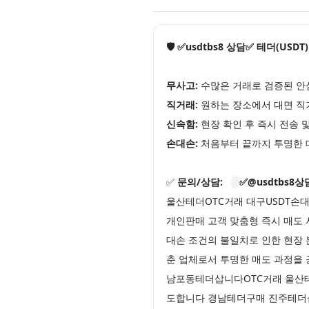
🛡️ ✅usdtbs8 상담✅ 테더(USD
무사고:
수많은 거래로 검증된 안
직거래:
원하는 장소에서 대면 직
신속함:
현장 확인 후 즉시 전송 
손대손:
처음부터 끝까지 투명한 
✅
문의/상담:
✅@usdtbs8상
울산테더OTC거래 대구USDT손
개인판매 고객 맞춤형 즉시 매도 
대손 조건의 불일치로 인한 현장
춘 업체로서 투명한 매도 과정을
남포동테더삽니다OTC거래 울산테
도합니다 경남테더구매 진주테더삽