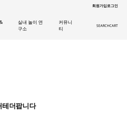
회원가입
로그인
&
실내 놀이 연
커뮤니
SEARCH
CART
구소
티
운대테더팝니다