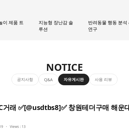
놀이 제품 트
지능형 장난감 솔
반려동물 행동 분석 
루션
연구
NOTICE
공지사항
자유게시판
사용 리뷰
Q&A
거래 ✅[@usdtbs8]✅ 창원테더구매 해
19
Views : 13