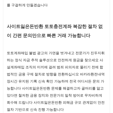
를 구걸하게 만들겠습니다
사이트잃은돈반환 토토충전계좌 복잡한 절차 없
이 간편 문의만으로 빠른 거래 가능합니다
토토계좌매입 불법 광고의 가면을 벗겨내고 전문가가 진두지휘
하는 정식 자금 추적 솔루션으로 안전하게 원금을 찾으세요 사
설계좌매입 조직의 미끼에 걸려 범죄 피의자로 몰리기 전에 합
법적인 금융 구제 절차로 방향을 전환하십시오 바카라환전내역
장시간 유지된 기록 신속 확인 가능하며 전국 어디서든 문의 가
능합니다 사이트잃은돈반환 문제를 해결하고자 골머리를 앓고
있다면 철저한 금융 장치와 전문가의 밀착 방어로 무자비하게
회수해 드립니다 사이트잃은돈반환 피해금 규모 관계없이 안전
절차 기반으로 신속 진행 가능합니다