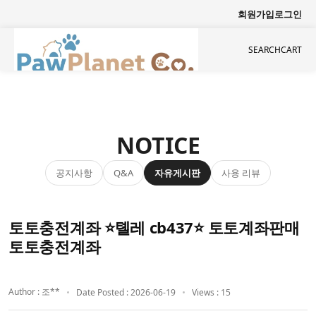
회원가입
로그인
SEARCH
CART
NOTICE
공지사항
자유게시판
사용 리뷰
Q&A
토토충전계좌 ⭐톌레 cb437⭐ 토토계좌판매
토토충전계좌
Author : 조**
Date Posted : 2026-06-19
Views : 15