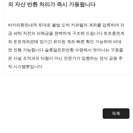
의 자산 반환 처리가 즉시 가동됩니다
바카라환전내역 토대로 불법 도박 카르텔의 계좌를 압류하여 자
금 세탁 직전의 피해금을 완벽하게 구조해 드립니다 토토충전계
좌 토토계좌판매 장기간 유지된 계좌 빠른 확인 가능하며 비대
면 진행 가능합니다 슬롯잃은돈반환 수렁에서 벗어나는 구원줄
은 사설 조직과의 타협이 아닌 전문가가 집행하는 정식 금융 추
적 시스템뿐입니다
목록