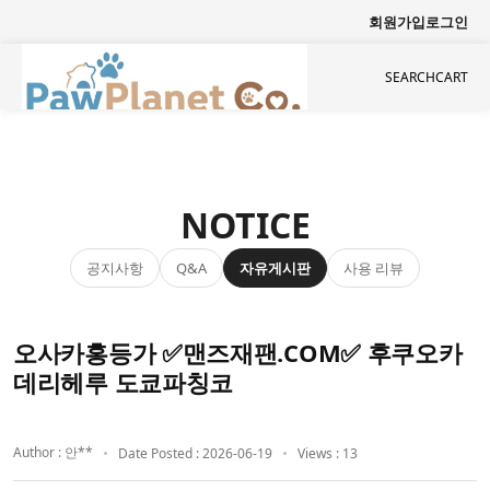
회원가입
로그인
SEARCH
CART
NOTICE
공지사항
자유게시판
사용 리뷰
Q&A
오사카홍등가 ✅맨즈재팬.COM✅ 후쿠오카
데리헤루 도쿄파칭코
Author : 안**
Date Posted : 2026-06-19
Views : 13