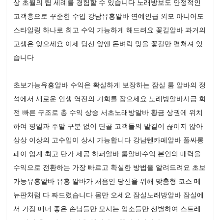
상 초월의 팁 세례를 경험할 수 있습니다 노래방보도 안정적인
고객층으로 꾸준한 수입 강남유흥알바 연예인급 외모 아니어도
스타일링 하나로 최고 수익 가능하게 해드려요 꽃길알바 과거의
고생은 잊으세요 이제 당신 앞엔 돈벼락 맞을 꽃길만 펼쳐져 있
습니다
초보가능유흥알바 수익은 확실하게 보장하는 잠실 룸 알바의 정
석에서 새로운 인생 역전의 기회를 잡으세요 노래방알바시급 회
전 빠른 구조로 총 수익 상승 서초노래방알바 황금 상권에 위치
하여 평일과 주말 구분 없이 단골 고객들의 발길이 끊이지 않아
상상 이상의 고수입이 상시 가능합니다 강남텐카페알바 풀싸롱
페이 업계 최고 단가 제공 하퍼알바 룸알바수익 본인의 매력을
수익으로 전환하는 가장 빠르고 확실한 방법을 알려드려요 초보
가능유흥알바 유흥 알바가 처음인 당신을 위해 맞춤형 코스 메
뉴판처럼 다 짜드렸습니다 몸만 오세요 잠실노래방알바 잠실에
서 가장 매너 좋은 손님들만 모시는 업소들만 선별하여 스트레