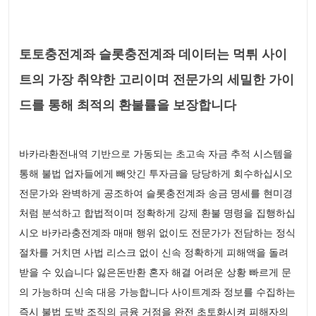
토토충전계좌 슬롯충전계좌 데이터는 먹튀 사이
트의 가장 취약한 고리이며 전문가의 세밀한 가이
드를 통해 최적의 환불률을 보장합니다
바카라환전내역 기반으로 가동되는 초고속 자금 추적 시스템을
통해 불법 업자들에게 빼앗긴 투자금을 당당하게 회수하십시오
전문가와 완벽하게 공조하여 슬롯충전계좌 송금 명세를 현미경
처럼 분석하고 합법적이며 정확하게 강제 환불 명령을 집행하십
시오 바카라충전계좌 매매 행위 없이도 전문가가 전담하는 정식
절차를 거치면 사법 리스크 없이 신속 정확하게 피해액을 돌려
받을 수 있습니다 잃은돈반환 혼자 해결 어려운 상황 빠르게 문
의 가능하며 신속 대응 가능합니다 사이트계좌 정보를 수집하는
즉시 불법 도박 조직의 금융 거점을 완전 초토화시켜 피해자의