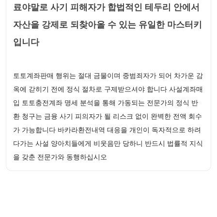
료야말로 사기 피해자가 합법적인 테두리 안에서
자산을 강제로 되찾아올 수 있는 유일한 마스터키
입니다
토토계좌판매 행위는 절대 금물이며 중범죄자가 되어 차가운 감
옥에 갇히기 전에 정식 절차로 구제받으셔야 합니다 사설계좌매
입 토토충전계좌 명세 분석을 통해 가동되는 전문가의 정식 반
환 청구는 금융 사기 피의자가 될 리스크 없이 완벽한 전액 회수
가 가능합니다 바카라환전내역 대응을 개인이 독자적으로 하려
다가는 사설 양아치들에게 비웃음만 당하니 반드시 법률적 지식
을 갖춘 전문가와 동행하십시오