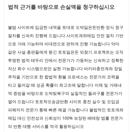
법적 근거를 바탕으로 손실액을 청구하십시오
불법 사이트에 입금한 내역을 토대로 도박잃은돈반환 정식 청구
절차를 신속히 진행해 드립니다 사이트계좌매입 안전 절차 기반
으로 거래 가능하며 비대면으로 편하게 진행 가능합니다 악마
같은 사설 총판들에게 뜯긴 토토잃은돈 되찾기 프로젝트는 오직
투명한 법적 테두리 안에서 전문가가 가동하는 신속하고 정확한
자산 회수 시스템으로만 실현 가능합니다 바카라충전계좌 정밀
추적을 기반으로 한 합법적 환불 프로세스는 전문가의 조력을
타고 들어갈 때 성공 확률이 최고조에 달합니다 이체 및 거래내
역 증빙을 바탕으로 도박빚복구의 실질적인 돌파구를 전문가가
열어 드립니다 토토착오송금반환 사이트 충전 실수 및 오입금
피해까지 전문가 통해 빠른 해결 가능합니다 불법적인 토토계좌
매입 대신 안전성과 신뢰성이 100% 보장된 베테랑 법률 전문가
의 반환 대행 서비스를 적극 활용하십시오