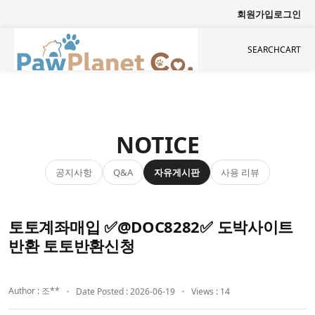
회원가입
로그인
SEARCH
CART
NOTICE
공지사항
자유게시판
사용 리뷰
Q&A
토토계좌매입 ✅@DOC8282✅ 도박사이트
반환 토토반환신청
Author : 조**
Date Posted : 2026-06-19
Views : 14