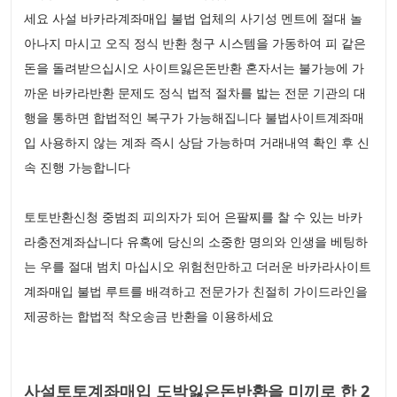
세요 사설 바카라계좌매입 불법 업체의 사기성 멘트에 절대 놀
아나지 마시고 오직 정식 반환 청구 시스템을 가동하여 피 같은
돈을 돌려받으십시오 사이트잃은돈반환 혼자서는 불가능에 가
까운 바카라반환 문제도 정식 법적 절차를 밟는 전문 기관의 대
행을 통하면 합법적인 복구가 가능해집니다 불법사이트계좌매
입 사용하지 않는 계좌 즉시 상담 가능하며 거래내역 확인 후 신
속 진행 가능합니다
토토반환신청 중범죄 피의자가 되어 은팔찌를 찰 수 있는 바카
라충전계좌삽니다 유혹에 당신의 소중한 명의와 인생을 베팅하
는 우를 절대 범치 마십시오 위험천만하고 더러운 바카라사이트
계좌매입 불법 루트를 배격하고 전문가가 친절히 가이드라인을
제공하는 합법적 착오송금 반환을 이용하세요
사설토토계좌매입 도박잃은돈반환을 미끼로 한 2