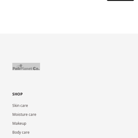
SHOP
Skin care
Moisture care
Makeup
Body care