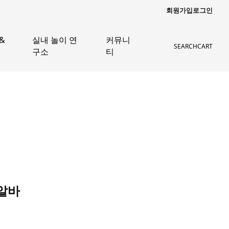
회원가입
로그인
&
실내 놀이 연
커뮤니
SEARCH
CART
구소
티
알바