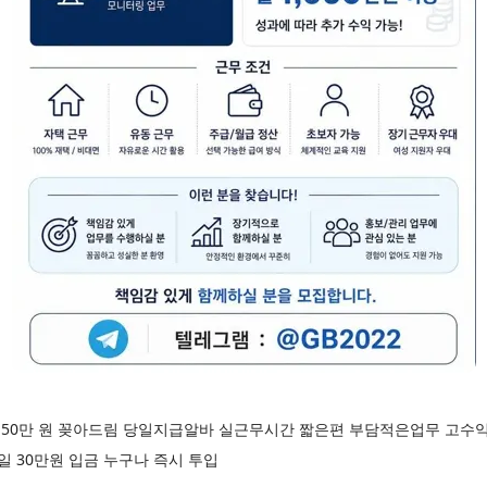
50만 원 꽂아드림 당일지급알바 실근무시간 짧은편 부담적은업무 고수
 30만원 입금 누구나 즉시 투입