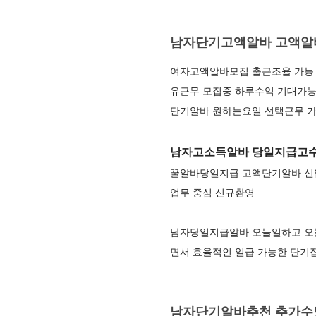
남자단기고액알바 고액알
여자고액알바모집 출근조율 가능 
유근무 모집중 하루수익 기대가능
단기알바 원하는요일 선택근무 가
남자고소득알바 당일지급고수
꿀알바당일지급 고액단기알바 신입
업무 중심 신규환영
남자당일지급알바 오늘일하고 오늘
면서 효율적인 일급 가능한 단기
남자단기알바추천 추가수당