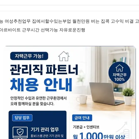
능 여성추천업무 집에서할수있는부업 월천만원 버는 집콕 고수익 비결 
고액아르바이트 근무시간 선택가능 자유로운진행