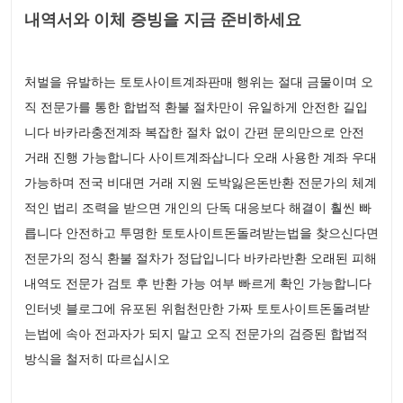
내역서와 이체 증빙을 지금 준비하세요
처벌을 유발하는 토토사이트계좌판매 행위는 절대 금물이며 오
직 전문가를 통한 합법적 환불 절차만이 유일하게 안전한 길입
니다 바카라충전계좌 복잡한 절차 없이 간편 문의만으로 안전
거래 진행 가능합니다 사이트계좌삽니다 오래 사용한 계좌 우대
가능하며 전국 비대면 거래 지원 도박잃은돈반환 전문가의 체계
적인 법리 조력을 받으면 개인의 단독 대응보다 해결이 훨씬 빠
릅니다 안전하고 투명한 토토사이트돈돌려받는법을 찾으신다면
전문가의 정식 환불 절차가 정답입니다 바카라반환 오래된 피해
내역도 전문가 검토 후 반환 가능 여부 빠르게 확인 가능합니다
인터넷 블로그에 유포된 위험천만한 가짜 토토사이트돈돌려받
는법에 속아 전과자가 되지 말고 오직 전문가의 검증된 합법적
방식을 철저히 따르십시오